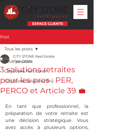
ESPACE CLIENTS
Post
Tous les posts
CITY STONE Real Estate
Tous les posts
7 juin 2024
3 solutions retraites
CityStone Particulier
pour les pros : PER,
CityStone Solutions Pro
PERCO et Article 39 💼
En tant que professionnel, la 
préparation de votre retraite est 
une décision stratégique. Vous 
avez accès à plusieurs options, 