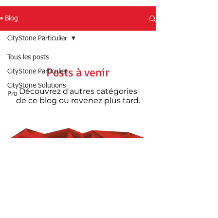
• Blog
CityStone Particulier
Tous les posts
Posts à venir
CityStone Particulier
CityStone Solutions
Découvrez d'autres catégories
Pro
de ce blog ou revenez plus tard.
LE COTTAGE PARC
8, Rue du Docteur Pravaz
69110 SAINTE FOY LES LYON
contact@citystone.fr