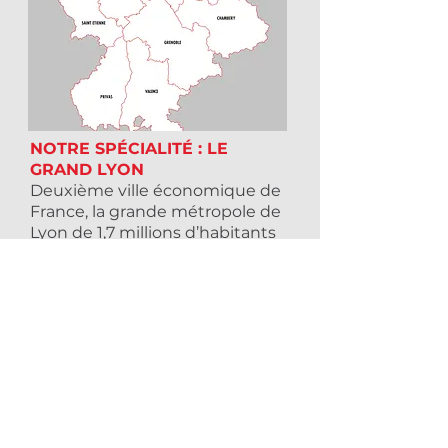
NOTRE SPÉCIALITÉ : LE
GRAND LYON
Deuxième ville économique de
France, la grande métropole de
Lyon de 1,7 millions d’habitants
fait parti du club très prisée des
métropoles européennes qui
comptent.
Investir dans ce secteur phare
de la région Rhône-Alpes, c’est
la certitude de choisir la
bonne localisation.
EN SAVOIR +