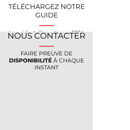
TÉLÉCHARGEZ NOTRE
GUIDE
Le guide de l'investisseur 2024
NOUS CONTACTER
avec le panorama des solutions
FAIRE PREUVE DE
DISPONIBILITÉ
À CHAQUE
INSTANT
LE GUIDE DE L'INVESTISSEUR
CITY STONE