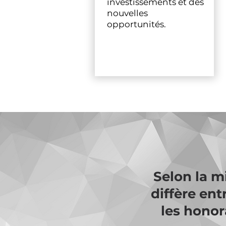
investissements et des
nouvelles
opportunités.
Selon la m
diffère en
les honor