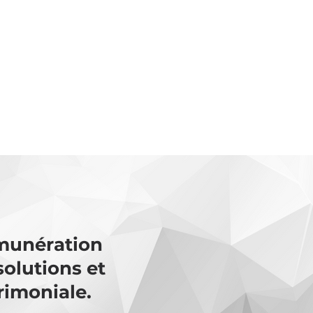
émunération
solutions et
rimoniale.