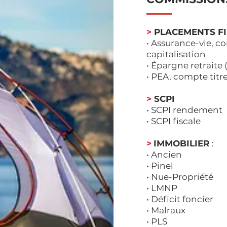
>
PLACEMENTS FIN
• Assurance-vie, co
capitalisation
• Épargne retraite
• PEA, compte titr
>
SCPI
• SCPI rendement
• SCPI fiscale
>
IMMOBILIER
:
• Ancien
• Pinel
• Nue-Propriété
• LMNP
• Déficit foncier
• Malraux
• PLS