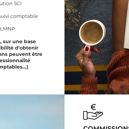
ution SCI
suivi comptable
e LMNP
, sur une base
bilité d'obtenir
ions peuvent être
fessionnalité
omptables…)
COMMISSION