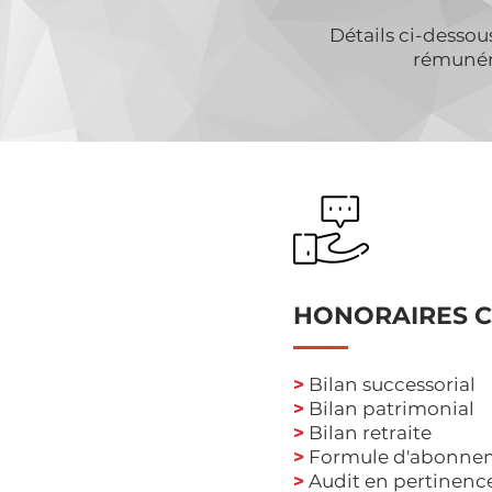
Détails ci-dessou
rémunéra
HONORAIRES C
>
Bilan successorial
>
Bilan patrimonial
>
Bilan retraite
>
Formule d'abonnem
>
Audit en pertinenc