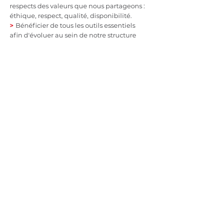
respects des valeurs que nous partageons :
éthique, respect, qualité, disponibilité.
>
Bénéficier de tous les outils essentiels
afin d'évoluer au sein de notre structure
POSTULER
LE COTTAGE PARC
8, Rue du Docteur Pravaz
69110 SAINTE FOY LES LYON
contact@citystone.fr
Tél. :
04 72 16 56 73
HAUT DE PAGE