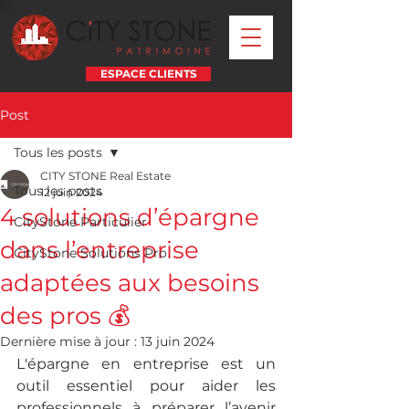
ESPACE CLIENTS
Post
Tous les posts
CITY STONE Real Estate
Tous les posts
12 juin 2024
4 solutions d’épargne
CityStone Particulier
dans l’entreprise
CityStone Solutions Pro
adaptées aux besoins
des pros 💰
Dernière mise à jour :
13 juin 2024
L'épargne en entreprise est un 
outil essentiel pour aider les 
professionnels à préparer l’avenir 