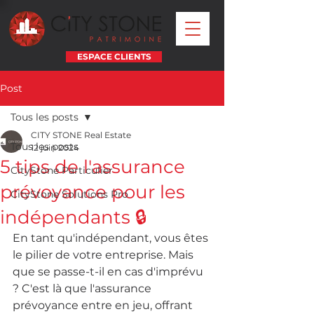
ESPACE CLIENTS
Post
Tous les posts
CITY STONE Real Estate
Tous les posts
12 juin 2024
5 tips de l'assurance
CityStone Particulier
prévoyance pour les
CityStone Solutions Pro
indépendants 🔒
En tant qu'indépendant, vous êtes 
le pilier de votre entreprise. Mais 
que se passe-t-il en cas d'imprévu 
? C'est là que l'assurance 
prévoyance entre en jeu, offrant 